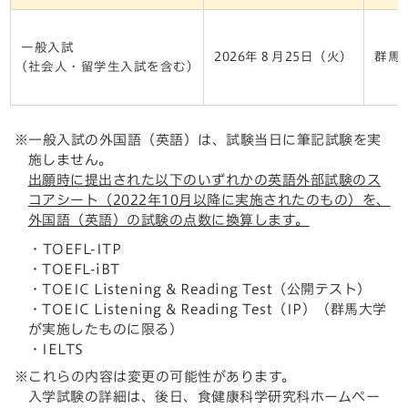
一般入試
2026年８月25日（火）
群馬
(社会人・留学生入試を含む)
※一般入試の外国語（英語）は、試験当日に筆記試験を実
施しません。
出願時に提出された以下のいずれかの英語外部試験のス
コアシート（2022年10月以降に実施されたのもの）を、
外国語（英語）の試験の点数に換算します。
・TOEFL-ITP
・TOEFL-iBT
・TOEIC Listening & Reading Test（公開テスト）
・TOEIC Listening & Reading Test（IP）（群馬大学
が実施したものに限る）
・IELTS
※これらの内容は変更の可能性があります。
入学試験の詳細は、後日、食健康科学研究科ホームペー