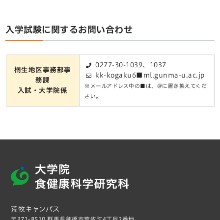
入学試験に関するお問い合わせ
0277-30-1039、1037
桐生地区事務部事
kk-kogaku6■ml.gunma-u.ac.jp
務課
※メールアドレス中の■は、@に置き換えてくだ
入試・大学院係
さい。
荒牧キャンパス
〒371-8510 群馬県前橋市荒牧町4丁目2番地